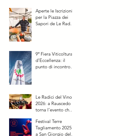
Aperte le Iscrizioni
per la Piazza dei
Sapori de Le Radici
del Vino 2026
9ª Fiera Viticoltura
d’Eccellenza: il
punto di incontro
per chi fa il futuro
della vite
Le Radici del Vino
2026: a Rauscedo
torna l’evento che
racconta la vite
Festival Terre
dalle origini al
Tagliamento 2025:
futuro
a San Giorgio della