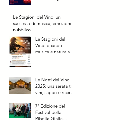
Richinvelda due
appuntamenti
Le Stagioni del Vino: un
speciali
successo di musica, emozioni e
pubblico
Le Stagioni del
Vino: quando
musica e natura si
incontrano
Le Notti del Vino
2025: una serata tra
vini, sapori e ricerca
nel cuore di
Rauscedo
7ª Edizione del
Festival della
Ribolla Gialla
Spumante: Trionfa
Il Roncal e il