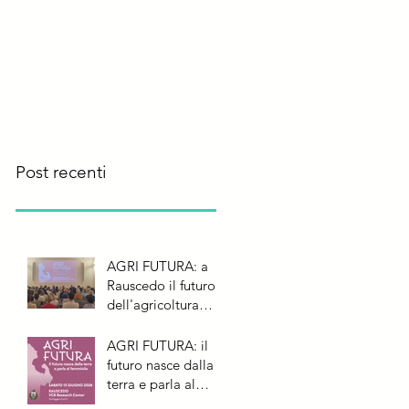
rre
News
Biblioteca del Vino
Post recenti
AGRI FUTURA: a
Rauscedo il futuro
dell'agricoltura
parla al femminile
AGRI FUTURA: il
futuro nasce dalla
terra e parla al
femminile