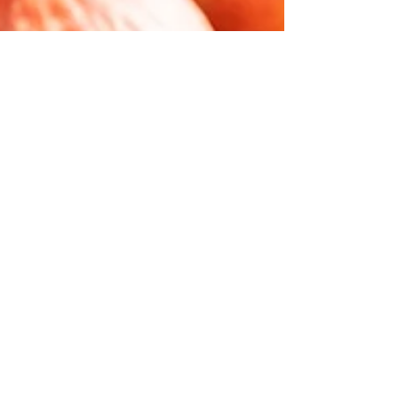
Aperte le Iscrizioni per
la Piazza dei Sapori de
Le Radici del Vino 2026
Torna uno degli appuntamenti più attesi
dell’autunno friulano: Le Radici del Vino si
svolgeranno a Rauscedo dal 9 all’11 ottobre
2026, promettendo un’edizione ricca di incontri,
sapori e tradizioni del territorio. Anche