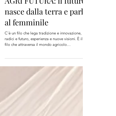
AGRI FUTURA: il futuro
nasce dalla terra e parla
al femminile
C'è un filo che lega tradizione e innovazione,
radici e futuro, esperienza e nuove visioni. È il
filo che attraversa il mondo agricolo
contemporaneo e che sarà protagonista di
AGRI FUTURA, l'evento in programma sabato
13 giugno 2026 a Rauscedo, presso il VCR
Research Center, dedicato alla leadership
femminile, all'innovazione agricola e alle nuove
generazioni chiamate a costruire l'agricoltura di
domani. L'appuntamento assume un significato
ancora più profondo perché si svolg