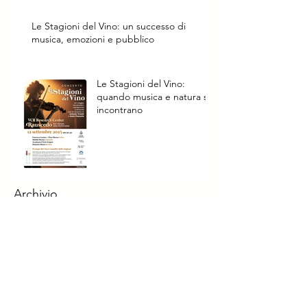
Le Stagioni del Vino: un successo di
musica, emozioni e pubblico
Le Stagioni del Vino:
quando musica e natura si
incontrano
Archivio
agosto 2026
(2)
2 post
giugno 2026
(1)
1 post
maggio 2026
(2)
2 post
aprile 2026
(2)
2 post
settembre 2025
(3)
3 post