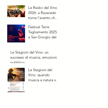
Le Radici del Vino
2026: a Rauscedo
torna l’evento che
racconta la vite
Festival Terre
dalle origini al
Tagliamento 2025:
futuro
a San Giorgio della
Richinvelda due
appuntamenti
Le Stagioni del Vino: un
speciali
successo di musica, emozioni e
pubblico
Le Stagioni del
Vino: quando
musica e natura si
incontrano