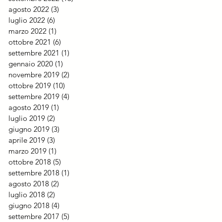
agosto 2022
(3)
3 post
luglio 2022
(6)
6 post
marzo 2022
(1)
1 post
ottobre 2021
(6)
6 post
settembre 2021
(1)
1 post
gennaio 2020
(1)
1 post
novembre 2019
(2)
2 post
ottobre 2019
(10)
10 post
settembre 2019
(4)
4 post
agosto 2019
(1)
1 post
luglio 2019
(2)
2 post
giugno 2019
(3)
3 post
aprile 2019
(3)
3 post
marzo 2019
(1)
1 post
ottobre 2018
(5)
5 post
settembre 2018
(1)
1 post
agosto 2018
(2)
2 post
luglio 2018
(2)
2 post
giugno 2018
(4)
4 post
settembre 2017
(5)
5 post