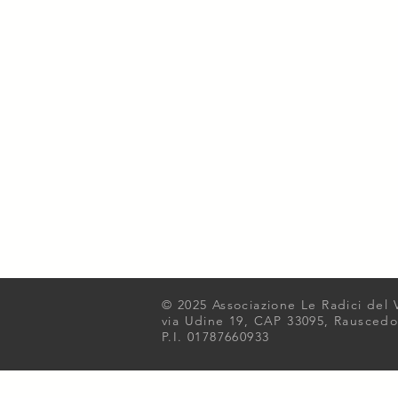
© 2025 Associazione Le Radici del 
via Udine 19, CAP 33095, Rausced
P.I. 01787660933