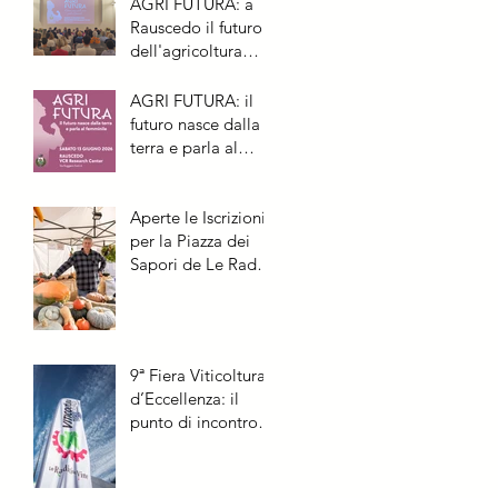
AGRI FUTURA: a
vi aspetta a
Rauscedo il futuro
Rauscedo
dell'agricoltura
parla al femminile
AGRI FUTURA: il
futuro nasce dalla
terra e parla al
femminile
Aperte le Iscrizioni
per la Piazza dei
Sapori de Le Radici
del Vino 2026
9ª Fiera Viticoltura
d’Eccellenza: il
punto di incontro
per chi fa il futuro
della vite