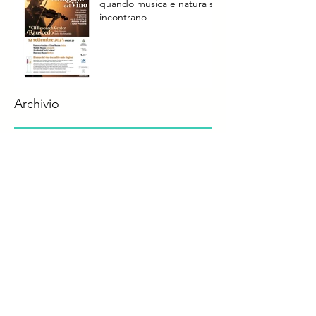
quando musica e natura si
incontrano
Archivio
agosto 2026
(2)
2 post
giugno 2026
(1)
1 post
maggio 2026
(2)
2 post
aprile 2026
(2)
2 post
settembre 2025
(3)
3 post
luglio 2025
(1)
1 post
ottobre 2024
(5)
5 post
settembre 2024
(6)
6 post
agosto 2024
(4)
4 post
luglio 2024
(2)
2 post
maggio 2024
(2)
2 post