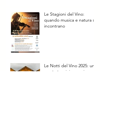
Le Stagioni del Vino:
quando musica e natura si
incontrano
Le Notti del Vino 2025: una
serata tra vini, sapori e
ricerca nel cuore di
Rauscedo
7ª Edizione del Festival
della Ribolla Gialla
Spumante: Trionfa Il Roncal
e il Metodo Classico di
Albino Armani
Archivio