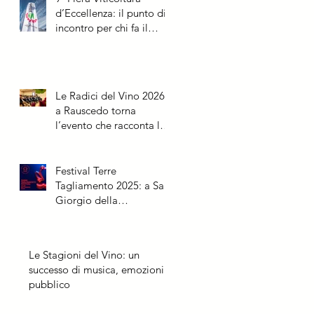
d’Eccellenza: il punto di
incontro per chi fa il
futuro della vite
Le Radici del Vino 2026:
a Rauscedo torna
l’evento che racconta la
vite dalle origini al futuro
Festival Terre
Tagliamento 2025: a San
Giorgio della
Richinvelda due
appuntamenti speciali
Le Stagioni del Vino: un
successo di musica, emozioni e
pubblico