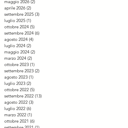
maggio 2026
(2)
2 post
aprile 2026
(2)
2 post
settembre 2025
(3)
3 post
luglio 2025
(1)
1 post
ottobre 2024
(5)
5 post
settembre 2024
(6)
6 post
agosto 2024
(4)
4 post
luglio 2024
(2)
2 post
maggio 2024
(2)
2 post
marzo 2024
(2)
2 post
ottobre 2023
(1)
1 post
settembre 2023
(2)
2 post
agosto 2023
(1)
1 post
luglio 2023
(2)
2 post
ottobre 2022
(5)
5 post
settembre 2022
(13)
13 post
agosto 2022
(3)
3 post
luglio 2022
(6)
6 post
marzo 2022
(1)
1 post
ottobre 2021
(6)
6 post
settembre 2021
(1)
1 post