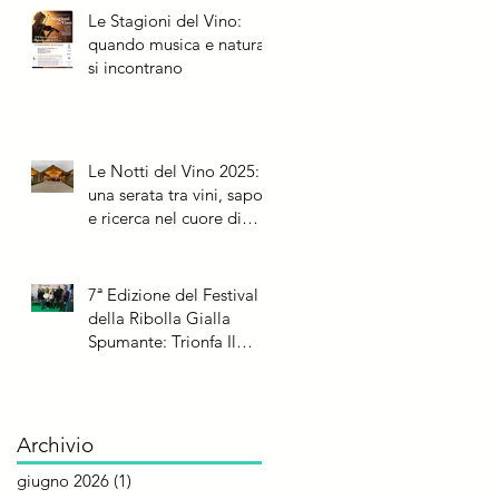
Le Stagioni del Vino:
quando musica e natura
si incontrano
Le Notti del Vino 2025:
una serata tra vini, sapori
e ricerca nel cuore di
Rauscedo
7ª Edizione del Festival
della Ribolla Gialla
Spumante: Trionfa Il
Roncal e il Metodo
Classico di Albino
Armani
Archivio
giugno 2026
(1)
1 post