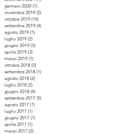
gennaio 2020
(1)
1 post
novembre 2019
(2)
2 post
ottobre 2019
(10)
10 post
settembre 2019
(4)
4 post
agosto 2019
(1)
1 post
luglio 2019
(2)
2 post
giugno 2019
(3)
3 post
aprile 2019
(3)
3 post
marzo 2019
(1)
1 post
ottobre 2018
(5)
5 post
settembre 2018
(1)
1 post
agosto 2018
(2)
2 post
luglio 2018
(2)
2 post
giugno 2018
(4)
4 post
settembre 2017
(5)
5 post
agosto 2017
(1)
1 post
luglio 2017
(1)
1 post
giugno 2017
(1)
1 post
aprile 2017
(1)
1 post
marzo 2017
(2)
2 post