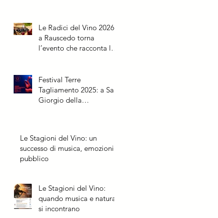
Le Radici del Vino 2026:
a Rauscedo torna
l’evento che racconta la
vite dalle origini al futuro
Festival Terre
Tagliamento 2025: a San
Giorgio della
Richinvelda due
appuntamenti speciali
Le Stagioni del Vino: un
successo di musica, emozioni e
pubblico
Le Stagioni del Vino:
quando musica e natura
si incontrano