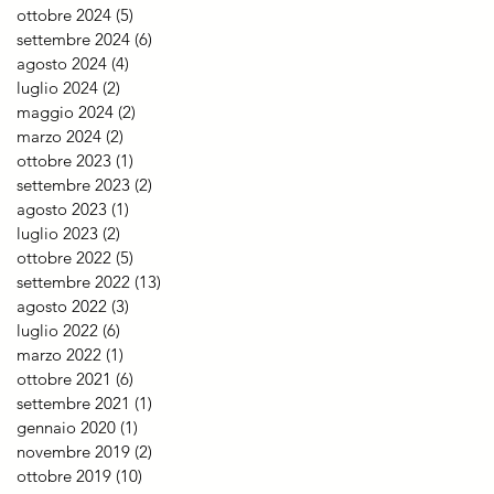
ottobre 2024
(5)
5 post
settembre 2024
(6)
6 post
agosto 2024
(4)
4 post
luglio 2024
(2)
2 post
maggio 2024
(2)
2 post
marzo 2024
(2)
2 post
ottobre 2023
(1)
1 post
settembre 2023
(2)
2 post
agosto 2023
(1)
1 post
luglio 2023
(2)
2 post
ottobre 2022
(5)
5 post
settembre 2022
(13)
13 post
agosto 2022
(3)
3 post
luglio 2022
(6)
6 post
marzo 2022
(1)
1 post
ottobre 2021
(6)
6 post
settembre 2021
(1)
1 post
gennaio 2020
(1)
1 post
novembre 2019
(2)
2 post
ottobre 2019
(10)
10 post