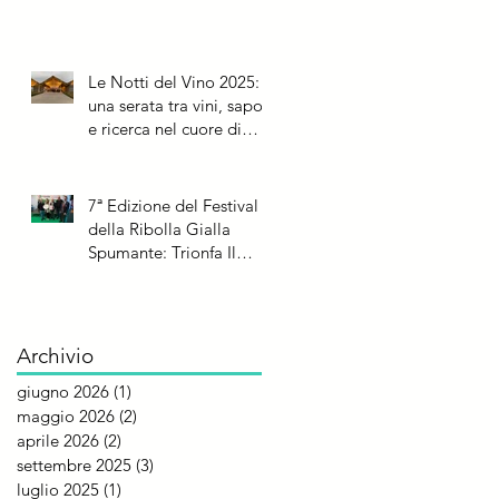
Le Notti del Vino 2025:
una serata tra vini, sapori
e ricerca nel cuore di
Rauscedo
7ª Edizione del Festival
della Ribolla Gialla
Spumante: Trionfa Il
Roncal e il Metodo
Classico di Albino
Armani
Archivio
giugno 2026
(1)
1 post
maggio 2026
(2)
2 post
aprile 2026
(2)
2 post
settembre 2025
(3)
3 post
luglio 2025
(1)
1 post