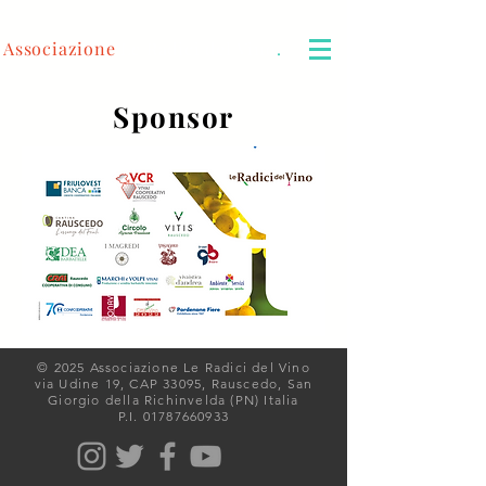
Associazione
Le Radici del Vino
.
Sponsor
© 2025 Associazione Le Radici del Vino
via Udine 19, CAP 33095, Rauscedo,
San
Giorgio della Richinvelda (PN) Italia
P.I.
01787660933